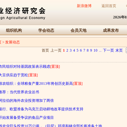
新浪微博
返回首页
2026年
组织机构
学会动态
会员天地
成果发布
页
>
发展动态
首页
上一页
1
2
3
4
5
6
7
8
9
10
...
下一页
末页
农民组织对转基因政策表示顾虑
[置顶]
大豆供应趋于宽松
[置顶]
粮农组织：全球粮食产量2013年将创历史新高
[置顶]
推荐：当代世界农业丛书
阿拉伯的海外农业投资增加了两倍
银行、欧盟准备为乌克兰启动耕地改革提供技术支持
开始发展备受争议的食品产业项目
酋农业巨头投资10万公顷，（印尼）环境和林业部长将准备土地