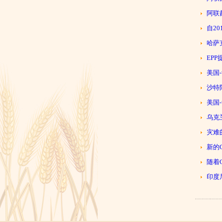
阿联
自2
哈萨
EP
美国
沙特
美国
乌克
灾难
新的
随着
印度