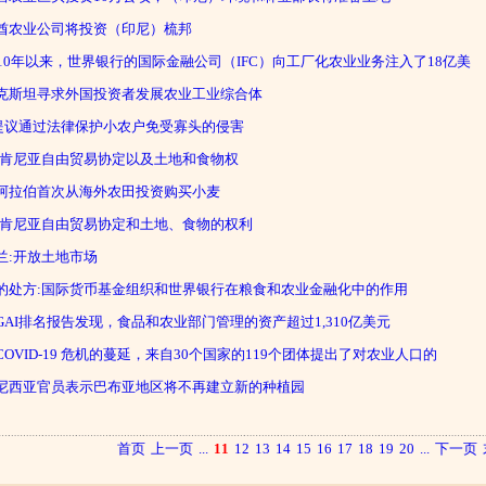
酋农业公司将投资（印尼）梳邦
010年以来，世界银行的国际金融公司（IFC）向工厂化农业业务注入了18亿美
克斯坦寻求外国投资者发展农业工业综合体
P提议通过法律保护小农户免受寡头的侵害
-肯尼亚自由贸易协定以及土地和食物权
阿拉伯首次从海外农田投资购买小麦
-肯尼亚自由贸易协定和土地、食物的权利
兰:开放土地市场
的处方:国际货币基金组织和世界银行在粮食和农业金融化中的作用
GAI排名报告发现，食品和农业部门管理的资产超过1,310亿美元
COVID-19 危机的蔓延，来自30个国家的119个团体提出了对农业人口的
尼西亚官员表示巴布亚地区将不再建立新的种植园
首页
上一页
...
11
12
13
14
15
16
17
18
19
20
...
下一页